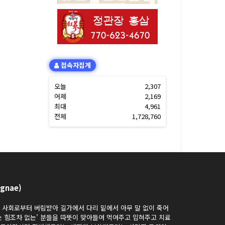
접속자집계
오늘
2,307
어제
2,169
최대
4,961
전체
1,728,760
gnae)
과 사회로부터 버림받아 길가에서 다리 밑에서 아무 말 없이 죽어
는 힘조차 없는’ 분들을 따뜻이 맞아들여 먹여주고 입혀주고 치료