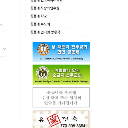
꽃동네 사랑의연수원
꽃동네 학교
꽃동네 수도회
26
꽃동네 인터넷 방송국