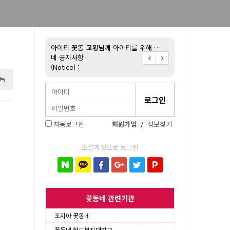
불어 배우기!
아이티 꽃동
교황님께 아이티를 위해 …
아이티 꽃동네 후원 
네 공지사항
(Notice) :
자동로그인
회원가입
/
정보찾기
소셜계정으로 로그인
꽃동네 관련기관
조지아 꽃동네
꽃동네 현도복지대학교